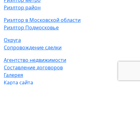
Риэлтор район
Риэлтор в Московской области
Риэлтор Подмосковье
Округа
Сопровождение сделки
Агентство недвижимости
Составление договоров
Галерея
Карта сайта
Адрес:
г. Москва, ул. Маршала Новикова д. 2 к2
© Татьяна Мамонтова - частный риелтор
ИНН:
771306928000,
ОГРН:
307770000498709
Политика обработки персональных данных
|
Согласие на обработку персональных данных