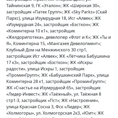
Тайнинская 9, ГК «Эталон»; ЖК «Широкая 30»,
застройщик «Патек Групп»; ЖК «Sky Parks» (Скай
Паркс), улица Изумрудная 18, Исг «Алвек»; ЖК
«Изумрудная 24», застройщик «Бэсткон»; ЖК
«Коминтерна 10 к1», застройщик
«Желдорипотека», девелопер «Флэт и К»; ЖК «Ты и
Я», Коминтерна 15, «Мангазея Девелопмент»;
Клубный Дом на Менжинского 30 стр1,
застройщик Исг «Алвек»; ЖК «Лётчика Бабушкина
17 к3», застройщик «Бэсткон»; ЖК «Искры
радости», улица Искры 1, застройщик
«ПроминГрупп»; ЖК «Бабушкинский Парк», улица
Коминтерна 28 к1, застройщик «ПроминГрупп»;
ЖК «Счастье на Изумрудной 65», застройщик
«Лидер-Инвест»; ЖК «Таёжный», ул. Таёжная 8
стр1-3, застройщик «Пст»; ЖК «Настроение»,
улица Красная Сосна 3, Фск «Лидер»; ЖК
«Холмогоры», ул. Холмогорская 2к3, «Юит»; ЖК