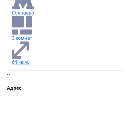
Солнцево
3 комнат
64 кв.м.
‹
›
Адрес