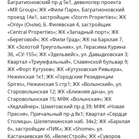
Багратионовский пр-д 5к1, девелопер проекта
«MR Group»; ЖК «Фили Парк», Багратионовский
проезд 1Ак1, застройщик «Storm Properties»; ЖК
«Only» (Онли), Б. Филёвская 4, застройщик
«Central Properties»; ЖК «Западный порт»; ЖК
«Береговой»; ЖК «Фили Град»; ЖК на Барклая 7,
ЖК «Золотой Треугольник», ул. Герасима Курина
36, «СУ-155»; ЖК «Эдельвейс», ул. Давыдковская 3;
Квартал «Триумфальный», Славянской бульвар 9;
ЖК «Форт Кутузов»; ЖК «Кутузовская Ривьера»,
Нежинская 1к1; ЖК «Городские Резиденции
Spires», Нежинская 5 стр1; ЖК «Волынский», ул.
Староволынская 12; ЖК «Ближняя дача», ул.
Староволынская 15; МФК «Волынская»; ЖК
«Хедлайнер», Шмитовский пр-д 39; МФК «Новая
Пресня», Причальный пр-д 8к1; Квартал «Сердце
Столицы», Шелепихинская наб. 34к2; ЖК «Барклая
6», застройщик «ПИК»; ЖК «Shome», ул.
Кастанаевская 66, «ВелесСтрой»; ЖК «Суворов