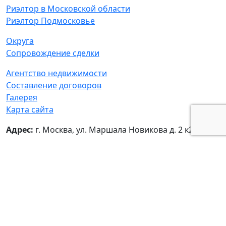
Риэлтор в Московской области
Риэлтор Подмосковье
Округа
Сопровождение сделки
Агентство недвижимости
Составление договоров
Галерея
Карта сайта
Адрес:
г. Москва, ул. Маршала Новикова д. 2 к2
© Татьяна Мамонтова - частный риелтор
ИНН:
771306928000,
ОГРН:
307770000498709
Политика обработки персональных данных
|
Согласие на обработку персональных данных
Наверх