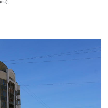
квы).