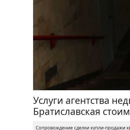
Совхозная 4к4
Нали
12 500 000 ₽
15 
Услуги агентства не
Братиславская стоим
Сопровождение сделки купли-продажи 
Лефо