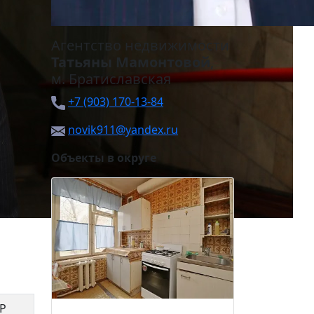
Агентство недвижимости
Татьяны Мамонтовой
,
м.
Братиславская
+7 (903) 170-13-84
novik911@yandex.ru
Объекты в округе
Хлобыст
8 500
 Р