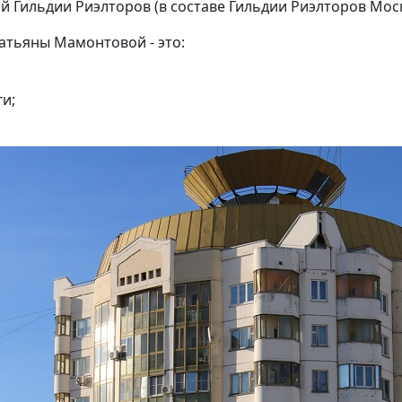
й Гильдии Риэлторов (в составе Гильдии Риэлторов Мос
атьяны Мамонтовой - это:
и;