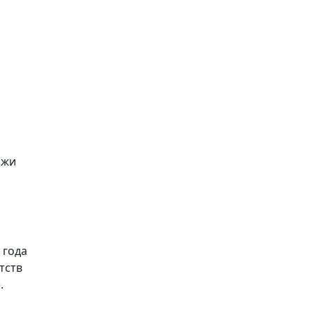
Использовать скидку
ажи
 года
тств
.
о