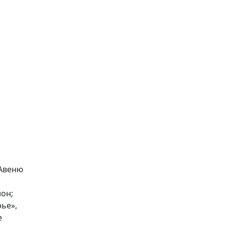
«Авеню
он;
ье»,
е