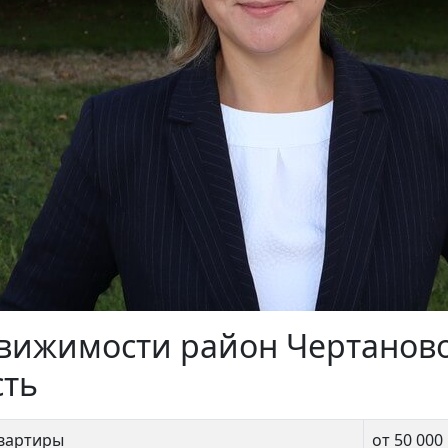
евая 10к2
ЖК «RiverSky»
999 990 ₽
21 000 000 ₽
движимости район Чертанов
сть
квартиры
от 50 000