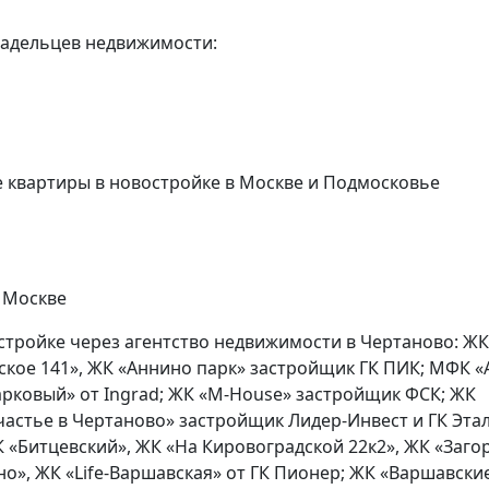
ладельцев недвижимости:
квартиры в новостройке в Москве и Подмосковье
стройке через агентство недвижимости в Чертаново: ЖК
ское 141», ЖК «Аннино парк» застройщик ГК ПИК; МФК 
арковый» от Ingrad; ЖК «M-House» застройщик ФСК; ЖК
астье в Чертаново» застройщик Лидер-Инвест и ГК Этал
 «Битцевский», ЖК «На Кировоградской 22к2», ЖК «Загор
о», ЖК «Life-Варшавская» от ГК Пионер; ЖК «Варшавски