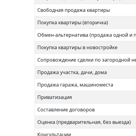
Алма-Атинская
Алма
Свободная продажа квартиры
Покупка квартиры (вторичка)
Обмен-альтернатива (продажа одной и 
1 комнат
3 ком
Покупка квартиры в новостройке
Сопровождение сделки по загородной 
42 кв.м.
66 кв
Продажа участка, дачи, дома
Продажа гаража, машиноместа
Приватизация
Составление договоров
Оценка (предварительная, без выезда)
Консультации