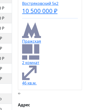
Царицы
Востряковский 5к2
0 Р
10 500 000 ₽
0 Р
3 комна
0 Р
 Р
Пражская
83,5 кв.м
 Р
0 Р
2 комнат
 Р
 Р
46 кв.м.
‹
›
о
Адрес
о