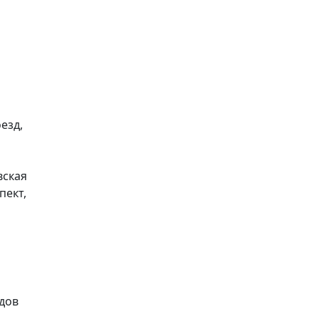
езд,
вская
пект,
идов