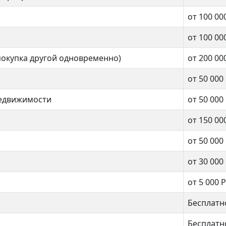
Автозаводская
-Атинская
от 100 00
от 100 00
покупка другой одновременно)
от 200 00
1 комнат
нат
от 50 000
недвижимости
от 50 000
49 кв.м.
.м.
от 150 00
от 50 000
от 30 000
от 5 000 Р
Бесплатн
Бесплатн