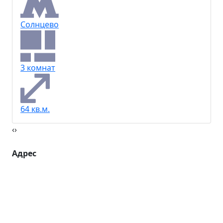
Солнцево
3 комнат
64 кв.м.
‹
›
Адрес