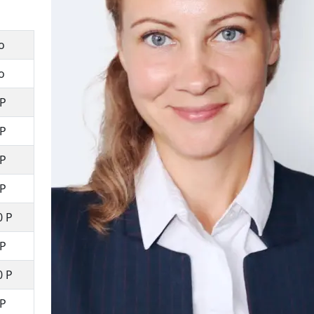
о
о
Р
Р
Р
Р
0
Р
Р
0
Р
Р