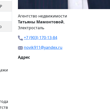
Р
Агентство недвижимости
Татьяны Мамонтовой
,
о
Электросталь
+7 (903) 170-13-84
novik911@yandex.ru
Адрес
дажи
года
тств