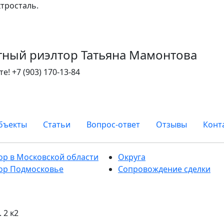
ктросталь.
тный риэлтор Татьяна Мамонтова
те!
+7 (903) 170-13-84
бъекты
Статьи
Вопрос-ответ
Отзывы
Конт
ор в Московской области
Округа
ор Подмосковье
Сопровождение сделки
 2 к2