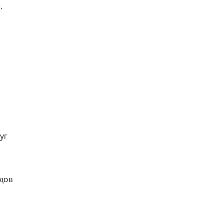
.
уг
идов