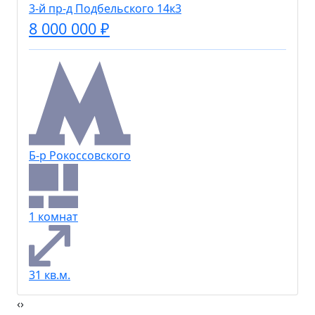
3-й пр-д Подбельского 14к3
8 000 000 ₽
Б-р Рокоссовского
1 комнат
31 кв.м.
‹
›