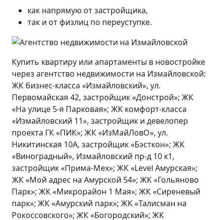
как напрямую от застройщика,
так и от физлиц по переуступке.
Купить квартиру или апартаменты в новостройке
через агентство недвижимости на Измайловской:
ЖК бизнес-класса «Измайловский», ул.
Первомайская 42, застройщик «Донстрой»; ЖК
«На улице 5-я Парковая»; ЖК комфорт-класса
«Измайловский 11», застройщик и девелопер
проекта ГК «ПИК»; ЖК «ИзМайЛовО», ул.
Никитинская 10А, застройщик «Бэсткон»; ЖК
«Виноградный», Измайловский пр-д 10 к1,
застройщик «Прима-Мех»; ЖК «Level Амурская»;
ЖК «Мой адрес на Амурской 54»; ЖК «Гольяново
Парк»; ЖК «Микрорайон 1 Мая»; ЖК «Сиреневый
парк»; ЖК «Амурский парк»; ЖК «Талисман на
Рокоссовского»; ЖК «Богородский»; ЖК