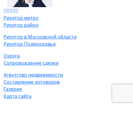
Риэлтор метро
Риэлтор район
Риэлтор в Московской области
Риэлтор Подмосковье
Округа
Сопровождение сделки
Агентство недвижимости
Составление договоров
Галерея
Карта сайта
Адрес:
г. Москва, ул. Маршала Новикова д. 2 к2
© Татьяна Мамонтова - частный риелтор
ИНН:
771306928000,
ОГРН:
307770000498709