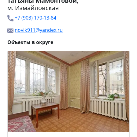
Татьяны Мамонтовой
,
м.
Измайловская
+7 (903) 170-13-84
novik911@yandex.ru
Объекты в округе