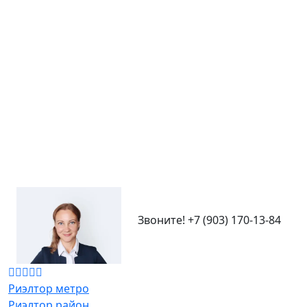
46 кв.м.
‹
›
Адрес