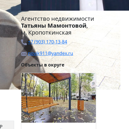
Агентство недвижимости
Татьяны Мамонтовой
,
м.
Кропоткинская
+7 (903) 170-13-84
novik911@yandex.ru
Объекты в округе
Пречист
39 99
 Р