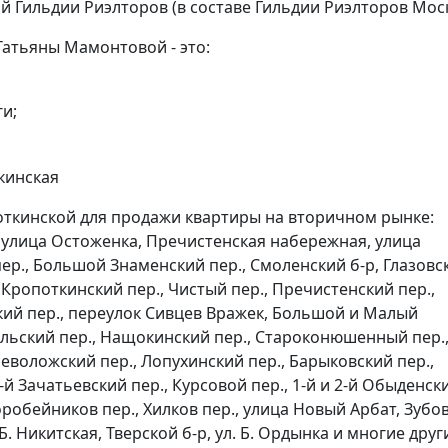
й Гильдии Риэлторов (в составе Гильдии Риэлторов Мос
атьяны Мамонтовой - это:
и;
откинской для продажи квартиры на вторичном рынке:
, улица Остоженка, Пречистенская набережная, улица
р., Большой Знаменский пер., Смоленский б-р, Глазовс
Кропоткинский пер., Чистый пер., Пречистенский пер.,
кий пер., переулок Сивцев Вражек, Большой и Малый
ольский пер., Нащокинский пер., Староконюшенный пер.
воложский пер., Лопухинский пер., Барыковский пер.,
-й Зачатьевский пер., Курсовой пер., 1-й и 2-й Обыденск
оробейников пер., Хилков пер., улица Новый Арбат, Зубо
 Б. Никитская, Тверской б-р, ул. Б. Ордынка и многие други