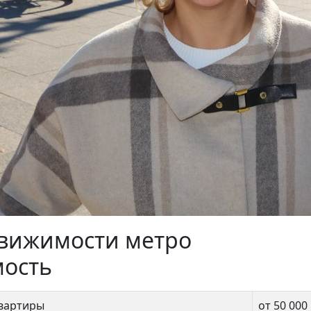
 Басманная 4-6с3
Мантулинская 9к2
500 000 ₽
56 000 000 ₽
движимости метро
мость
квартиры
от 50 000