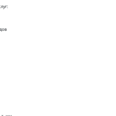
луг:
идов