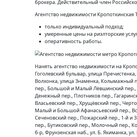
брокера. Действительный член Российско
Агентство недвижимости Кропоткинская Т
только индивидуальный подход;
умеренные цены на риэлторские услуг
оперативность работы.
Нанять агентство недвижимости на Кроп
Гоголевский бульвар, улица Пречистенка
Волхонка, улица Знаменка, Колымажный пе
пер., Большой и Малый Лёвшинский пер., 
Денежный пер., Плотников пер., Гагаринс
Власьевский пер., Хрущёвский пер., Черт
Малый и Большой Афанасьевский пер., Все
Сеченовский пер., Пожарский пер., 1-й и 3
пер., Бутиковский пер., Молочный пер., К
б-р, Фрунзенская наб., ул. Б. Якиманка, ул.