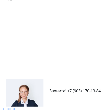
2 комнат
43 кв.м.
‹
›
Адрес