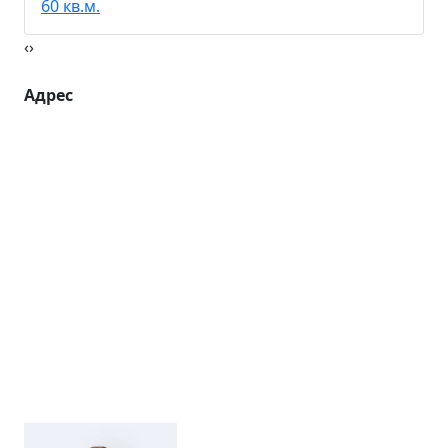
60 кв.м.
‹
›
Адрес