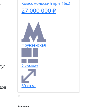
.
Комсомольский пр-т 15к2
Парк Ку
27 000 000 ₽
2 комна
Фрунзенская
54 кв.м.
2 комнат
луг
60 кв.м.
идов
‹
›