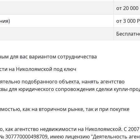
от 20 000
ния)
от 3 000
Р
Бесплатн
ым для вас вариантом сотрудничества
ости на Николоямской под ключ
ятельно подобранного объекта, нанять агентство
вы для юридического сопровождения сделки купли-про
 Басманная 4-6с3
Мантулинская 9к2
500 000 ₽
56 000 000 ₽
мостью, как на вторичном рынке, так и при покупке
, как агентство недвижимости на Николоямской. С 2007
 № 307770000498709, имею лицензию "Деятельность аген