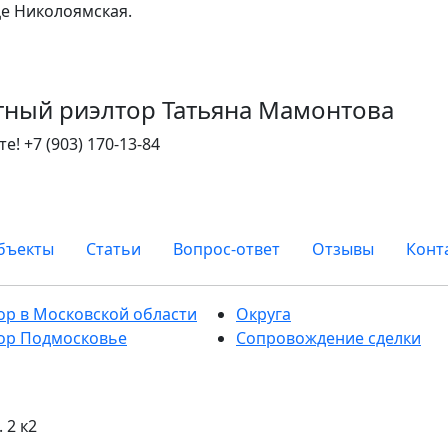
це Николоямская.
тный риэлтор Татьяна Мамонтова
те!
+7 (903) 170-13-84
бъекты
Статьи
Вопрос-ответ
Отзывы
Конт
ор в Московской области
Округа
ор Подмосковье
Сопровождение сделки
 2 к2