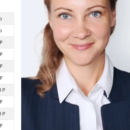
о
о
Р
Р
Р
Р
0
Р
Р
0
Р
Р