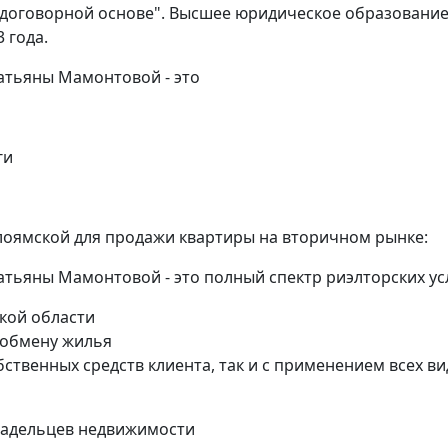
 договорной основе". Высшее юридическое образование
Деловой центр
 года.
ный Ворота
атьяны Мамонтовой - это
2 комнат
нат
ги
64 кв.м.
.м.
лоямской для продажи квартиры на вторичном рынке:
тьяны Мамонтовой - это полный спектр риэлторских ус
кой области
 обмену жилья
бственных средств клиента, так и с применением всех в
ладельцев недвижимости