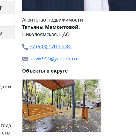
Р
Агентство недвижимости
Татьяны Мамонтовой
,
о
Николоямская
, ЦАО
+7 (903) 170-13-84
novik911@yandex.ru
Объекты в округе
дажи
Пречист
39 99
 года
тств