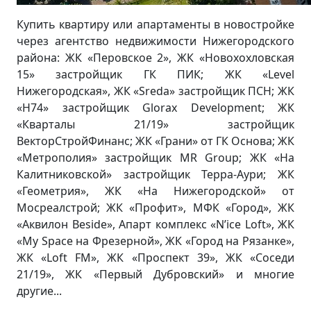
Купить квартиру или апартаменты в новостройке
через агентство недвижимости Нижегородского
района: ЖК «Перовское 2», ЖК «Новохохловская
15» застройщик ГК ПИК; ЖК «Level
Нижегородская», ЖК «Sreda» застройщик ПСН; ЖК
«Н74» застройщик Glorax Development; ЖК
«Кварталы 21/19» застройщик
ВекторСтройФинанс; ЖК «Грани» от ГК Основа; ЖК
«Метрополия» застройщик MR Group; ЖК «На
Калитниковской» застройщик Терра-Аури; ЖК
«Геометрия», ЖК «На Нижегородской» от
Мосреалстрой; ЖК «Профит», МФК «Город», ЖК
«Аквилон Beside», Апарт комплекс «N’ice Loft», ЖК
«My Space на Фрезерной», ЖК «Город на Рязанке»,
ЖК «Loft FM», ЖК «Проспект 39», ЖК «Соседи
21/19», ЖК «Первый Дубровский» и многие
другие...