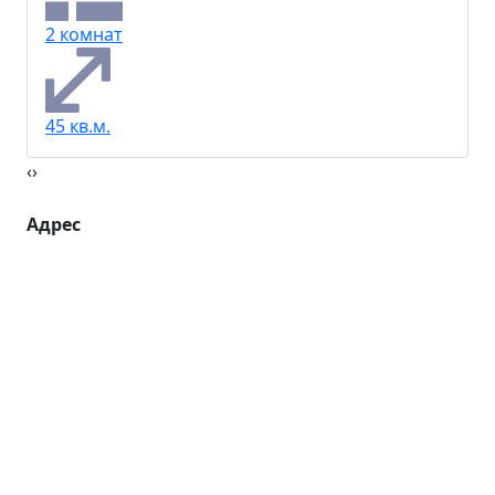
2 комнат
45 кв.м.
‹
›
Адрес