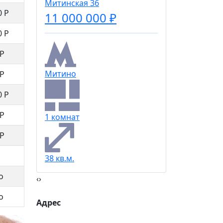
Митинская 36
0 Р
11 000 000 ₽
0 Р
Народн
 Р
Митино
 Р
3 комна
0 Р
 Р
1 комнат
74 кв.м.
 Р
38 кв.м.
о
‹
›
о
Адрес