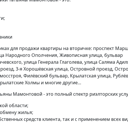
и;
иках для продажи квартиры на вторичке: проспект Мар
ца Народного Ополчения, Живописная улица, бульвар
евского, улица Генерала Глаголева, улица Саляма Адил
роезд, 3-я Хорошёвская улица, Островной проезд, Остр
вмосстроя, Филёвский бульвар, Крылатская улица, Рублё
рылатские Холмы и многие другие...
ьяны Мамонтовой - это полный спектр риэлторских услу
кой области;
 обмену жилья;
бственных средств клиента, так и с применением всех в