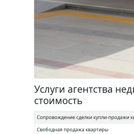
Героев Панфиловцев 16к1
Сходн
Услуги агентства н
11 800 000 ₽
19 
стоимость
Сопровождение сделки купли-продажи 
Свободная продажа квартиры
Планерная