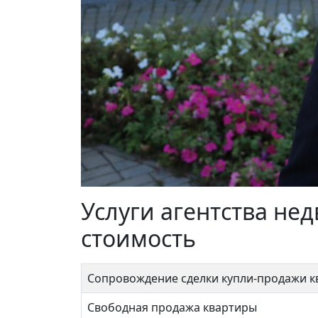
1-я Владимирская 18к1
Перв
Услуги агентства н
13 000 000 ₽
9 9
стоимость
Сопровождение сделки купли-продажи 
Перово
Свободная продажа квартиры