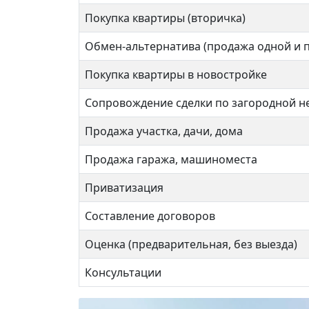
Перв
Покупка квартиры (вторичка)
2 комнат
Обмен-альтернатива (продажа одной и 
1 ком
Покупка квартиры в новостройке
56 кв.м.
Сопровождение сделки по загородной 
36 кв
Продажа участка, дачи, дома
Продажа гаража, машиноместа
Приватизация
Составление договоров
Оценка (предварительная, без выезда)
Консультации