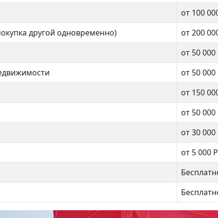
омайская
от 100 00
покупка другой одновременно)
от 200 00
Бульвар Рокоссовского
нат
от 50 000
недвижимости
от 50 000
2 комнат
.м.
от 150 00
от 50 000
44 кв.м.
от 30 000
от 5 000 Р
Бесплатн
Бесплатн