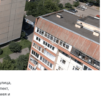
улица,
пект,
мея и