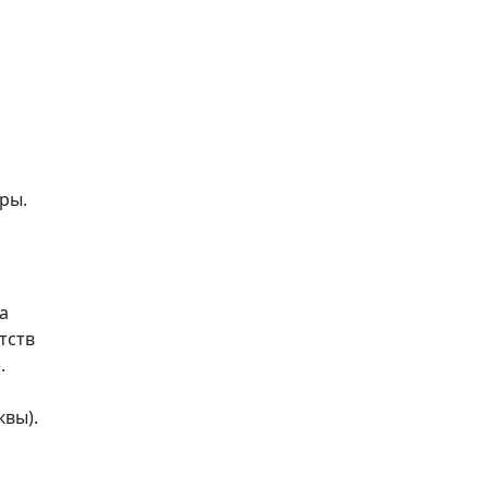
ры.
а
тств
.
о
квы).