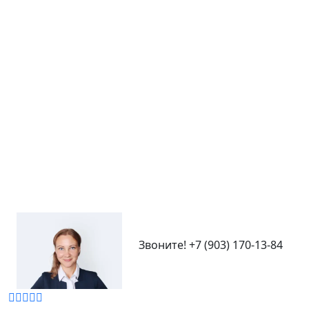
3 комнат
64 кв.м.
‹
›
Адрес