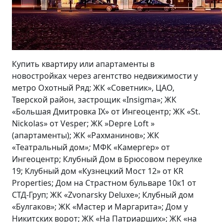
Купить квартиру или апартаменты в
новостройках через агентство недвижимости у
метро Охотный Ряд: ЖК «Советник», ЦАО,
Тверской район, застрощик «Insigma»; ЖК
«Большая Дмитровка IX» от Ингеоцентр; ЖК «St.
Nickolas» от Vesper; ЖК »Depre Loft »
(апартаменты); ЖК «Рахманинов»; ЖК
«Театральный дом
»;
МФК «Камергер» от
Ингеоцентр; Клубный Дом в Брюсовом переулке
19; Клубный дом «Кузнецкий Мост 12» от KR
Properties; Дом на Страстном бульваре 10к1 от
СТД-Груп; ЖК «Zvonarsky Deluxe»; Клубный дом
«Булгаков»; ЖК «Мастер и Маргарита»; Дом у
Никитских ворот; ЖК «На Патриарших»; ЖК «на