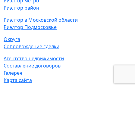
Риэлтор метро
Риэлтор район
Риэлтор в Московской области
Риэлтор Подмосковье
Округа
Сопровождение сделки
Агентство недвижимости
Составление договоров
Галерея
Карта сайта
Адрес:
г. Москва, ул. Маршала Новикова д. 2 к2
© Татьяна Мамонтова - частный риелтор
ИНН:
771306928000,
ОГРН:
307770000498709
Политика обработки персональных данных
|