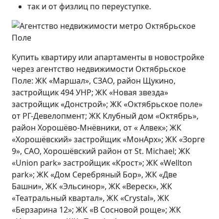
так и от физлиц по переуступке.
Купить квартиру или апартаменты в новостройке
через агентство недвижимости Октябрьское
Поле: ЖК «Маршал», СЗАО, район Щукино,
застройщик 494 УНР; ЖК «Новая звезда»
застройщик «Донстрой»; ЖК «Октябрьское поле»
от РГ-Девелопмент; ЖК Клубный дом «Октябрь»,
район Хорошёво-Мнёвники, от « Алвек»; ЖК
«Хорошёвский» застройщик «МонАрх»; ЖК «Зорге
9», САО, Хорошёвский район от St. Michael; ЖК
«Union park» застройщик «Крост»; ЖК «Wellton
park»; ЖК «Дом Серебряный Бор», ЖК «Две
Башни», ЖК «Эльсинор», ЖК «Вереск», ЖК
«Театральный квартал», ЖК «Crystal», ЖК
«Берзарина 12»; ЖК «В Сосновой роще»; ЖК