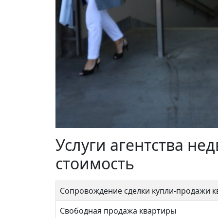
Борисовские Пруды 44
Ключ
Услуги агентства не
9 200 000 ₽
14 
стоимость
Сопровождение сделки купли-продажи 
Свободная продажа квартиры