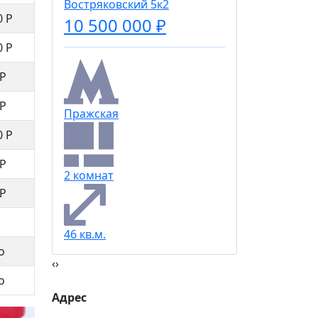
Востряковский 5к2
0 Р
10 500 000 ₽
0 Р
3 комна
 Р
 Р
Пражская
83,5 кв.м
0 Р
 Р
2 комнат
 Р
46 кв.м.
о
‹
›
о
Адрес