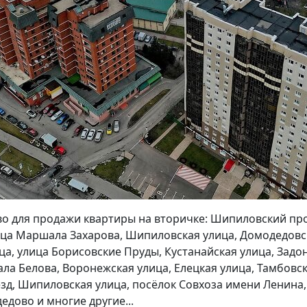
о для продажи квартиры на вторичке: Шипиловский про
ица Маршала Захарова, Шипиловская улица, Домодедовс
ца, улица Борисовские Пруды, Кустанайская улица, Задо
ала Белова, Воронежская улица, Елецкая улица, Тамбовс
езд, Шипиловская улица, посёлок Совхоза имени Ленина,
едово и многие другие...