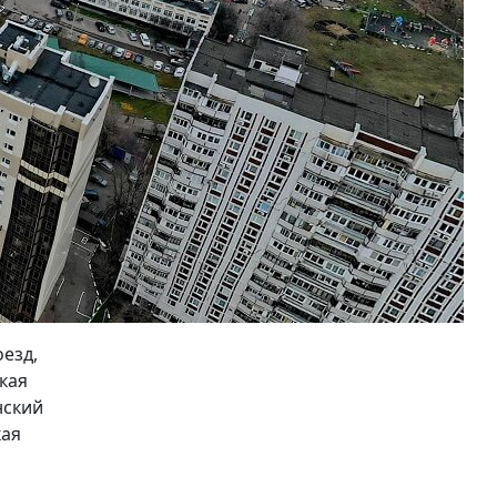
езд,
кая
нский
кая