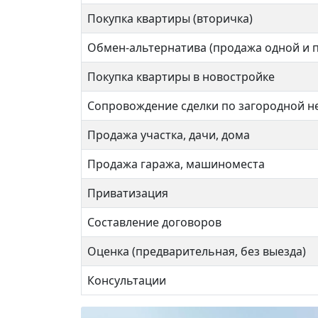
Алма-Атинская
Алма
Покупка квартиры (вторичка)
Обмен-альтернатива (продажа одной и 
Покупка квартиры в новостройке
1 комнат
3 ком
Сопровождение сделки по загородной 
Продажа участка, дачи, дома
42 кв.м.
66 кв
Продажа гаража, машиноместа
Приватизация
Составление договоров
Оценка (предварительная, без выезда)
Консультации