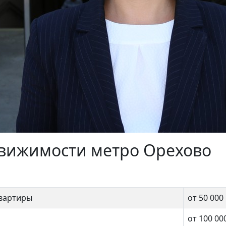
евая 10к2
ЖК «RiverSky»
движимости метро Орехово
999 990 ₽
21 000 000 ₽
квартиры
от 50 000
от 100 00