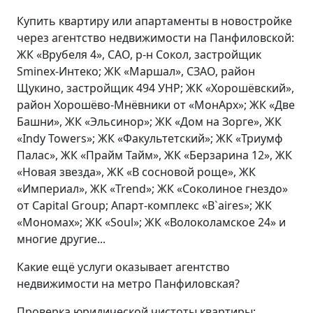
Купить квартиру или апартаменты в новостройке
через агентство недвижимости на Панфиловской:
ЖК «Врубеля 4», САО, р-н Сокол, застройщик
Sminex-Интеко; ЖК «Маршал», СЗАО, район
Щукино, застройщик 494 УНР; ЖК «Хорошёвский»,
район Хорошёво-Мнёвники от «МонАрх»; ЖК «Две
Башни», ЖК «Эльсинор»; ЖК «Дом на Зорге», ЖК
«Indy Towers»; ЖК «Факультетский»; ЖК «Триумф
Палас», ЖК «Прайм Тайм», ЖК «Берзарина 12», ЖК
«Новая звезда», ЖК «В сосновой роще», ЖК
«Империал», ЖК «Trend»; ЖК «Соколиное гнездо»
от Capital Group; Апарт-комплекс «B`aires»; ЖК
«Мономах»; ЖК «Soul»; ЖК «Волоколамское 24» и
многие другие...
Какие ещё услуги оказывает агентство
недвижимости на метро Панфиловская?
Проверка юридической чистоты квартиры: