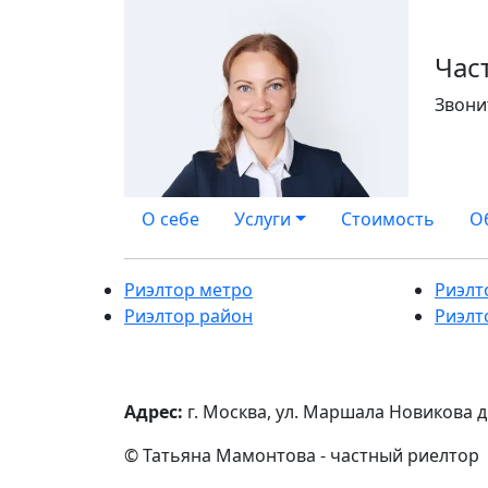
Час
Звони
О себе
Услуги
Стоимость
О
Риэлтор метро
Риэлт
Риэлтор район
Риэлт
Адрес:
г. Москва, ул. Маршала Новикова д.
© Татьяна Мамонтова - частный риелтор