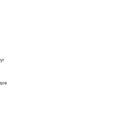
уг
идов