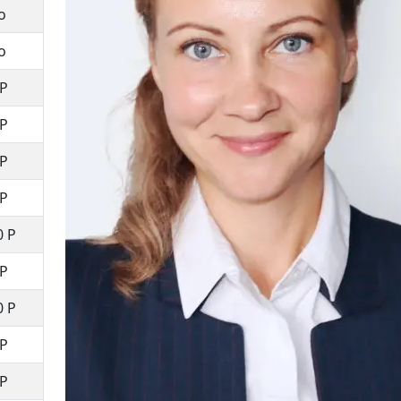
о
о
Р
Р
Р
Р
0
Р
Р
0
Р
Р
Р