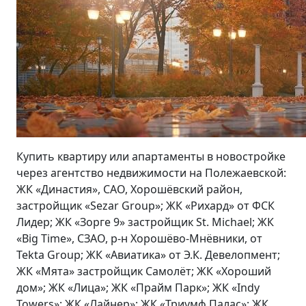
Купить квартиру или апартаменты в новостройке
через агентство недвижимости на Полежаевской:
ЖК «Династия», САО, Хорошёвский район,
застройщик «Sezar Group»; ЖК «Рихард» от ФСК
Лидер; ЖК «Зорге 9» застройщик St. Michael; ЖК
«Big Time», СЗАО, р-н Хорошёво-Мнёвники, от
Tekta Group; ЖК «Авиатика» от Э.К. Девелопмент;
ЖК «Мята» застройщик Самолёт; ЖК «Хороший
дом»; ЖК «Лица»; ЖК «Прайм Парк»; ЖК «Indy
Towers»; ЖК «Лайнер»; ЖК «Триумф Палас»; ЖК