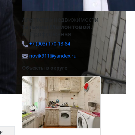
Агентство недвижимости
Татьяны Мамонтовой
,
м.
Профсоюзная
+7 (903) 170-13-84
novik911@yandex.ru
Объекты в округе
Каховка
25 00
Зюзино
 Р