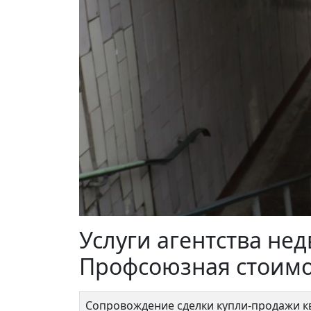
Скобелевская 8
Ак. Ч
8 500 000 ₽
11 
Услуги агентства не
Профсоюзная стоимо
Калу
Сопровождение сделки купли-продажи 