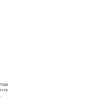
Использовать скидку
года
тств
.
о