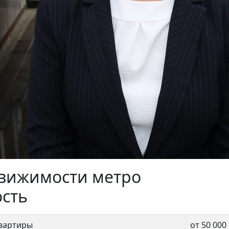
еломея 6
Адмирала Лазарева 35
500 000 ₽
12 300 000 ₽
движимости метро
сть
жская
квартиры
от 50 000