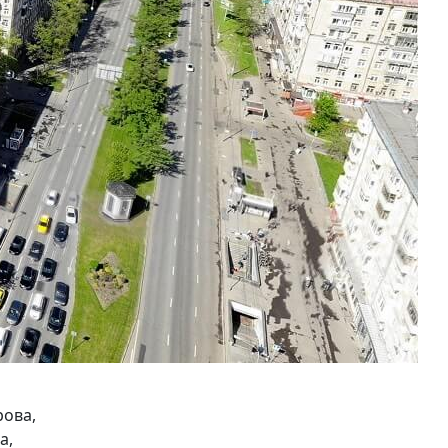
рова,
а,