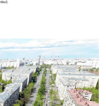
квы).