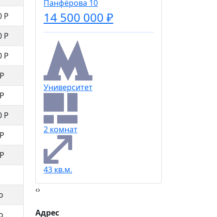
Панфёрова 10
14 500 000 ₽
0 Р
3 комна
0 Р
0 Р
76 кв.м.
 Р
Университет
 Р
0 Р
2 комнат
 Р
 Р
43 кв.м.
‹
›
о
Адрес
о