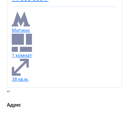
Митино
1 комнат
38 кв.м.
‹
›
Адрес