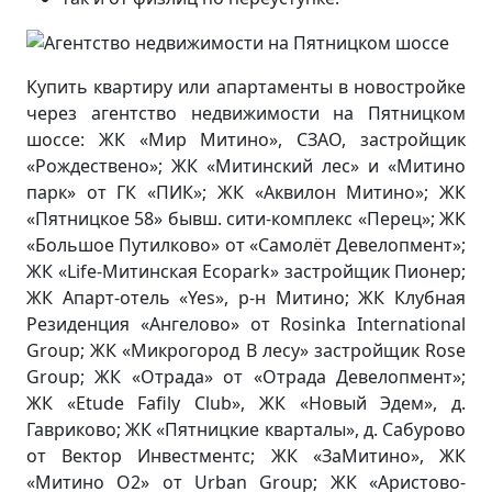
Купить квартиру или апартаменты в новостройке
через агентство недвижимости на Пятницком
шоссе: ЖК «Мир Митино», СЗАО, застройщик
«Рождествено»; ЖК «Митинский лес» и «Митино
парк» от ГК «ПИК»; ЖК «Аквилон Митино»; ЖК
«Пятницкое 58» бывш. сити-комплекс «Перец»; ЖК
«Большое Путилково» от «Самолёт Девелопмент»;
ЖК «Life-Митинская Ecopark» застройщик Пионер;
ЖК Апарт-отель «Yes», р-н Митино; ЖК Клубная
Резиденция «Ангелово» от Rosinka International
Group; ЖК «Микрогород В лесу» застройщик Rose
Group; ЖК «Отрада» от «Отрада Девелопмент»;
ЖК «Etude Fafily Club», ЖК «Новый Эдем», д.
Гавриково; ЖК «Пятницкие кварталы», д. Сабурово
от Вектор Инвестментс; ЖК «ЗаМитино», ЖК
«Митино О2» от Urban Group; ЖК «Аристово-