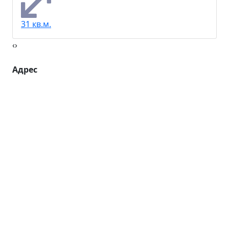
31 кв.м.
‹
›
Адрес