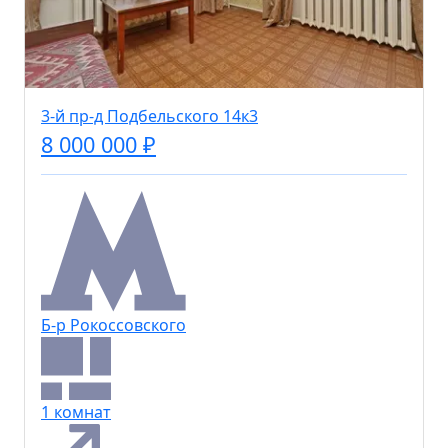
3-й пр-д Подбельского 14к3
8 000 000 ₽
Б-р Рокоссовского
1 комнат