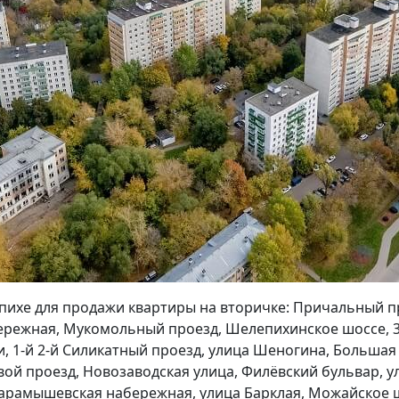
пихе для продажи квартиры на вторичке: Причальный п
режная, Мукомольный проезд, Шелепихинское шоссе, 3
, 1-й 2-й Силикатный проезд, улица Шеногина, Большая
вой проезд, Новозаводская улица, Филёвский бульвар, у
Карамышевская набережная, улица Барклая, Можайское 