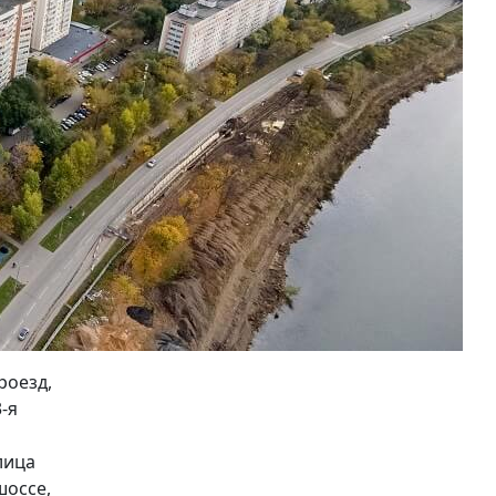
роезд,
-я
лица
шоссе,