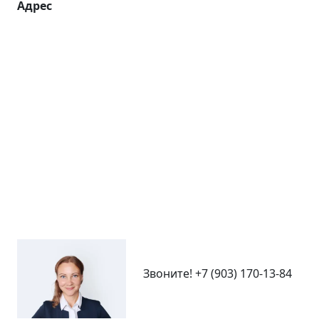
Кокошкино
1 комнат
31 кв.м.
‹
›
Адрес