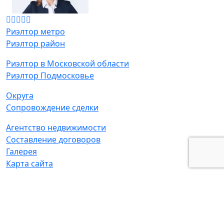
Риэлтор метро
Риэлтор район
Риэлтор в Московской области
Риэлтор Подмосковье
Округа
Сопровождение сделки
Агентство недвижимости
Составление договоров
Галерея
Карта сайта
Адрес:
г. Москва, ул. Маршала Новикова д. 2 к2
© Татьяна Мамонтова - частный риелтор
ИНН:
771306928000,
ОГРН:
307770000498709