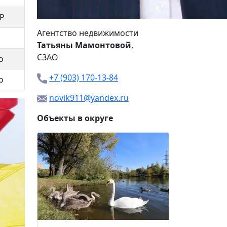
 Р
Агентство недвижимости
Татьяны Мамонтовой
,
СЗАО
о
+7 (903) 170-13-84
о
novik911@yandex.ru
Объекты в округе
Union P
43 00