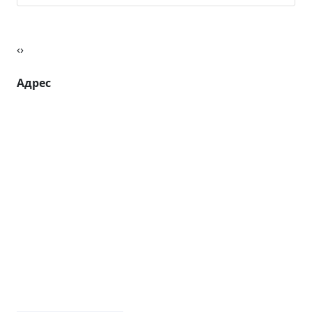
Водный стадион
3 комнат
57 кв.м.
‹
›
Адрес