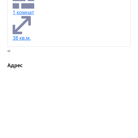
1 комнат
38 кв.м.
‹
›
Адрес