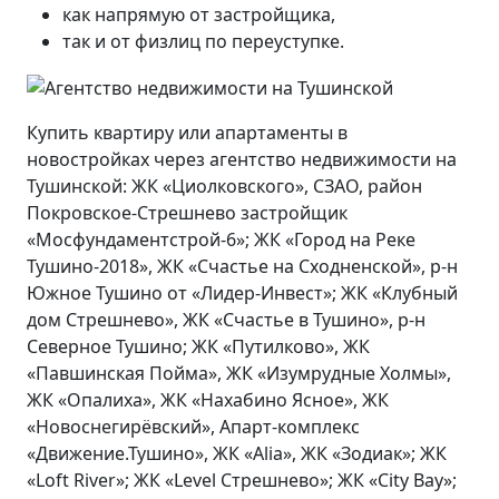
как напрямую от застройщика,
так и от физлиц по переуступке.
Купить квартиру или апартаменты в
новостройках через агентство недвижимости на
Тушинской: ЖК «Циолковского», СЗАО, район
Покровское-Стрешнево застройщик
«Мосфундаментстрой-6»; ЖК «Город на Реке
Тушино-2018», ЖК «Счастье на Сходненской», р-н
Южное Тушино от «Лидер-Инвест»; ЖК «Клубный
дом Стрешнево», ЖК «Счастье в Тушино», р-н
Северное Тушино; ЖК «Путилково», ЖК
«Павшинская Пойма», ЖК «Изумрудные Холмы»,
ЖК «Опалиха», ЖК «Нахабино Ясное», ЖК
«Новоснегирёвский», Апарт-комплекс
«Движение.Тушино», ЖК «Alia», ЖК «Зодиак»; ЖК
«Loft River»; ЖК «Level Стрешнево»; ЖК «City Bay»;