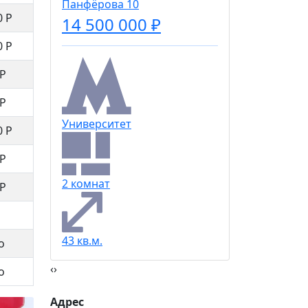
Панфёрова 10
0 Р
14 500 000 ₽
3 комна
0 Р
 Р
76 кв.м.
 Р
Университет
0 Р
 Р
2 комнат
 Р
43 кв.м.
о
‹
›
о
Адрес