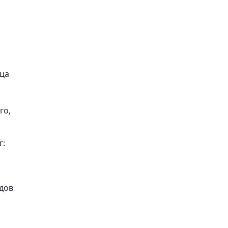
ица
го,
г:
идов