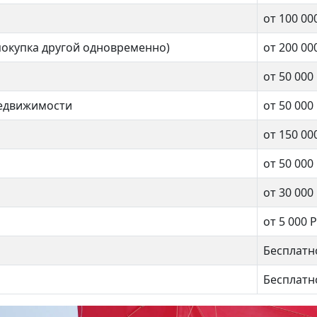
от 100 00
Улица Горчакова
покупка другой одновременно)
от 200 00
нат
от 50 000
2 комнат
недвижимости
от 50 000
.м.
от 150 00
65 кв.м.
от 50 000
от 30 000
от 5 000 Р
Бесплатн
Бесплатн