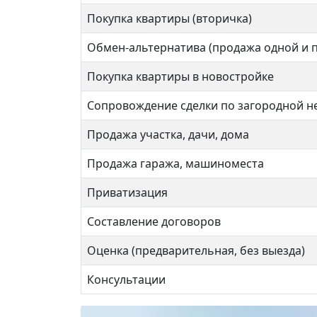
Покупка квартиры (вторичка)
Улица Скобелевская
Обмен-альтернатива (продажа одной и 
1 ком
Покупка квартиры в новостройке
1 комнат
Сопровождение сделки по загородной 
39 кв
Продажа участка, дачи, дома
39 кв.м.
Продажа гаража, машиноместа
Приватизация
Составление договоров
Оценка (предварительная, без выезда)
Консультации