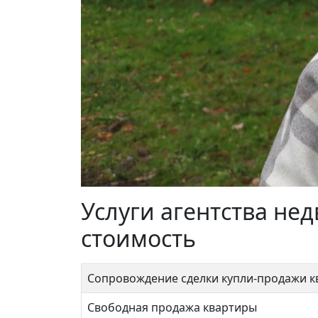
Скобелевская 8
Ак. Ч
Услуги агентства не
8 500 000 ₽
11 
стоимость
Сопровождение сделки купли-продажи 
Свободная продажа квартиры
Калу