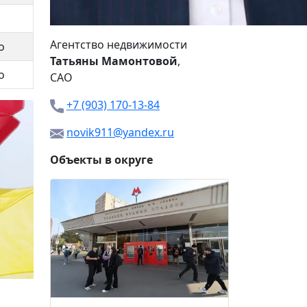
Агентство недвижимости
о
Татьяны Мамонтовой
,
о
САО
+7 (903) 170-13-84
novik911@yandex.ru
Объекты в округе
2-й Нов
30 00
20%