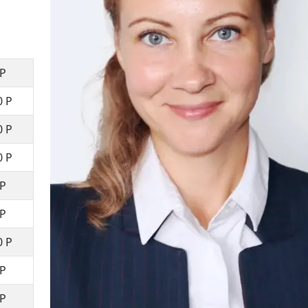
 Р
0 Р
0 Р
0 Р
 Р
 Р
0 Р
 Р
 Р