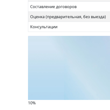
Составление договоров
Оценка (предварительная, без выезда)
Консультации
Дегунинская 3к4
Онеж
13 999 990 ₽
9 8
10%
Копт