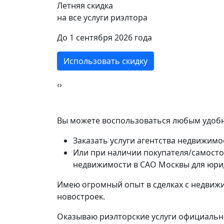
Летняя скидка
Селигерская
на все услуги риэлтора
ики
2 ком
До 1 сентября 2026 года
2 комнат
Использовать скидку
40 кв
‹
›
56 кв.м.
Вы можете воспользоваться любым удобн
Заказать услуги агентства недвижимо
Или при наличии покупателя/самосто
недвижимости в САО Москвы для юри
Имею огромный опыт в сделках с недвижи
новостроек.
Оказываю риэлторские услуги официально,