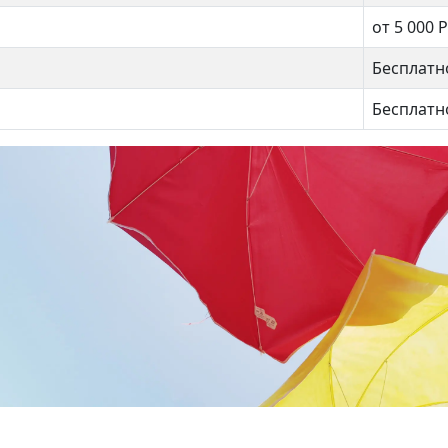
от 5 000 Р
Бесплатн
Бесплатн
ская 17к5
Флотская 13к3
00 000 ₽
17 000 000 ₽
ево