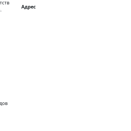
тств
Адрес
.
идов