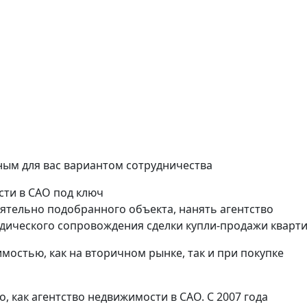
Речной вокзал
нат
3 комнат
.м.
80 кв.м.
ым для вас вариантом сотрудничества
сти в САО под ключ
ятельно подобранного объекта, нанять агентство
дического сопровождения сделки купли-продажи кварт
мостью, как на вторичном рынке, так и при покупке
 как агентство недвижимости в САО. С 2007 года