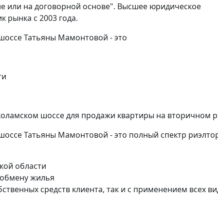
е или на договорной основе". Высшее юридическое
 рынка с 2003 года.
шкинская
Новослободская
шоссе Татьяны Мамонтовой - это
нат
2 комнат
ги
.м.
60 кв.м.
коламском шоссе для продажи квартиры на вторичном р
шоссе Татьяны Мамонтовой - это полный спектр риэлто
кой области
 обмену жилья
бственных средств клиента, так и с применением всех в