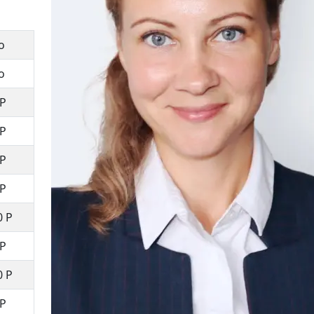
о
о
Р
Р
Р
Р
0
Р
Р
0
Р
Р