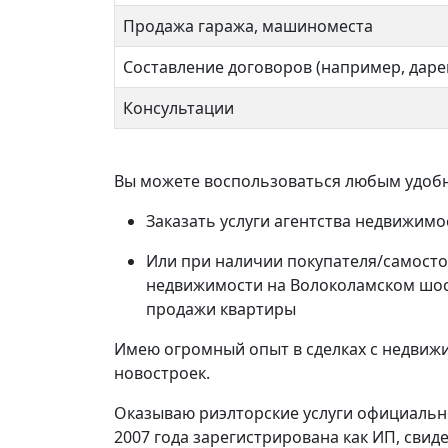
Продажа гаража, машиноместа
Составление договоров (например, даре
Консультации
Вы можете воспользоваться любым удобн
Заказать услуги агентства недвижим
Или при наличии покупателя/самосто
недвижимости на Волоколамском шос
продажи квартиры
Беговая 20к2
Дежн
13 500 000 ₽
9 5
Имею огромный опыт в сделках с недвижи
новостроек.
Оказываю риэлторские услуги официально
2007 года зарегистрирована как ИП, сви