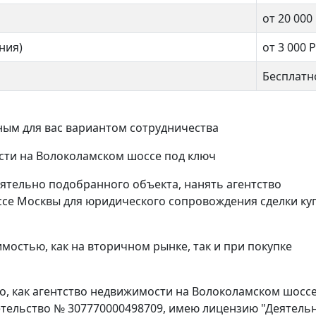
от 20 000
ния)
от 3 000
Р
Бесплатн
ым для вас вариантом сотрудничества
ости на Волоколамском шоссе под ключ
ятельно подобранного объекта, нанять агентство
се Москвы для юридического сопровождения сделки ку
ёва 25к3
Тихвинская 17с1
00 000 ₽
25 500 000 ₽
мостью, как на вторичном рынке, так и при покупке
, как агентство недвижимости на Волоколамском шоссе
детельство № 307770000498709, имею лицензию "Деятель