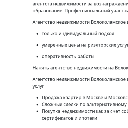
Беговая
агентств недвижимости за вознаграждени
образование. Профессиональный участник
Бабу
Агентство недвижимости Волоколамское 
2 комнат
только индивидуальный подход
1 ком
умеренные цены на риэлторские услу
42 кв.м.
оперативность работы
42 кв
Нанять агентство недвижимости на Воло
Агентство недвижимости Волоколамское 
услуг
Продажа квартир в Москве и Московс
Сложные сделки по альтернативному
Покупка недвижимости как за счет со
сертификатов и ипотеки