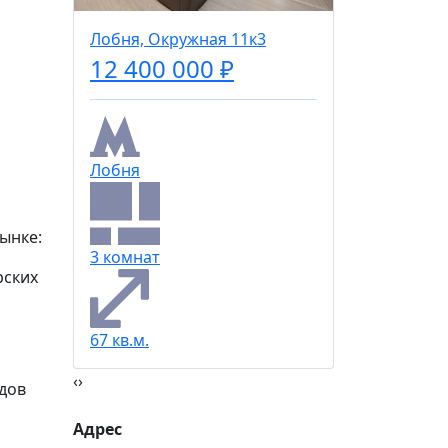
Кедрова
Лобня, Окружная 11к3
12 400 000 ₽
1 комна
Лобня
26 кв.м.
ынке:
3 комнат
рских
67 кв.м.
‹
›
идов
Адрес