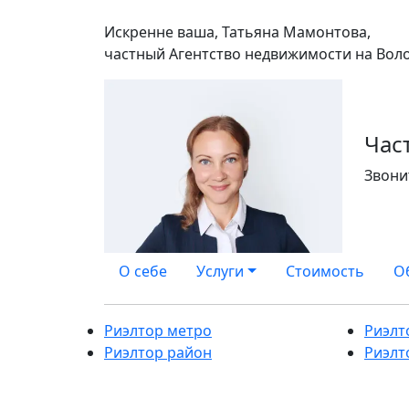
Искренне ваша, Татьяна Мамонтова,
частный Агентство недвижимости на Вол
Час
Звони
О себе
Услуги
Стоимость
О
Риэлтор метро
Риэлт
Риэлтор район
Риэлт