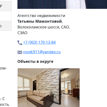
Р
Агентство недвижимости
Татьяны Мамонтовой
,
о
Волоколамское шоссе
, САО,
СЗАО
+7 (903) 170-13-84
novik911@yandex.ru
Объекты в округе
пли-
3-я Ново
9 000
. С
ность