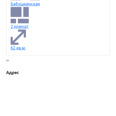
Бабушкинская
2 комнат
62 кв.м.
‹
›
Адрес