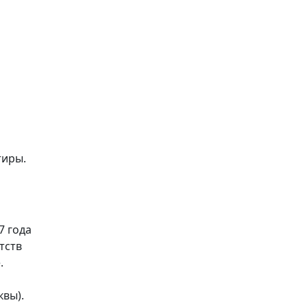
Использовать скидку
тиры.
7 года
тств
.
о
квы).