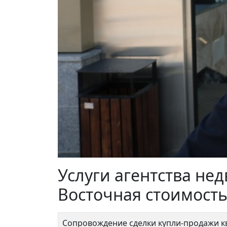
Совхозная 4к4
Нали
12 500 000 ₽
15 
Услуги агентства не
Восточная стоимост
Сопровождение сделки купли-продажи 
Лефо