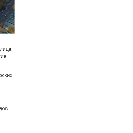
лица,
гие
рских
идов