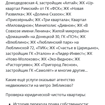
Домодедовская 4, застройщик «Алтай»; ЖК «Up-
квартал Римский» от ГК «ФСК»; ЖК «Новая
Развилка»; ЖК «Долина Сказок»; ЖК
«Приозёрный»; ЖК «Три квартала»; Квартал
«Миловидное»; Миниполис «Дивное»; ЖК «В
Совхозе имени Ленина»; Жилой микрорайон
«Домашний» на Донецкой 30, ГК «ПСН»; ЖК
«Влюблино»; ЖК «Люблинский парк» на
Люблинской 72, «ПИК»; ЖК «Счастье в Царицыно»,
застройщик ГК «Эталон» и «Лидер-Инвест»; ЖК
«Ново-Молоково»; ЖК «Эко-Видное»; ЖК
«Расторгуево»; ЖК «Пригород Лесное»,
застройщик ГК «Самолёт» и многие другие...
Какие ещё услуги оказыват агентство
недвижимости на метро Зябликово?
Проверка юридической чистоты квартиры:
История перехода права собственности;