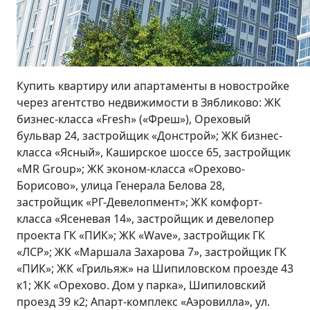
Купить квартиру или апартаменты в новостройке
через агентство недвижимости в Зябликово: ЖК
бизнес-класса «Fresh» («Фреш»), Ореховый
бульвар 24, застройщик «Донстрой»; ЖК бизнес-
класса «Ясный», Каширское шоссе 65, застройщик
«MR Group»; ЖК эконом-класса «Орехово-
Борисово», улица Генерала Белова 28,
застройщик «РГ-Девелопмент»; ЖК комфорт-
класса «Ясеневая 14», застройщик и девелопер
проекта ГК «ПИК»; ЖК «Wave», застройщик ГК
«ЛСР»; ЖК «Маршала Захарова 7», застройщик ГК
«ПИК»; ЖК «Грильяж» на Шипиловском проезде 43
к1; ЖК «Орехово. Дом у парка», Шипиловский
проезд 39 к2; Апарт-комплекс «Аэровилла», ул.