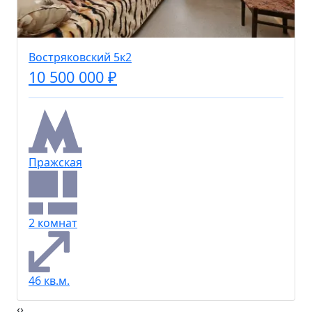
Востряковский 5к2
10 500 000 ₽
Пражская
2 комнат
46 кв.м.
‹
›