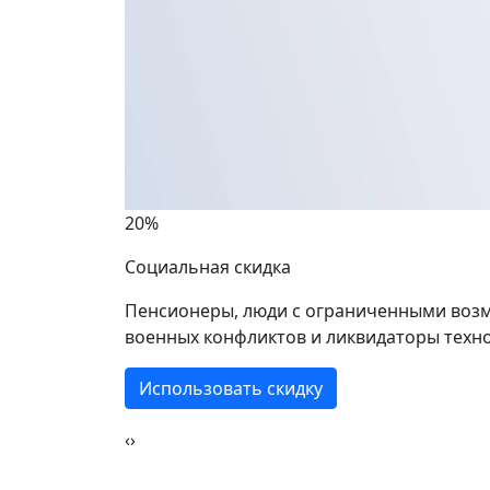
Марь
1 комнат
1 ком
59 кв.м.
41 кв
20%
Социальная скидка
Пенсионеры, люди с ограниченными возм
военных конфликтов и ликвидаторы техно
Использовать скидку
‹
›