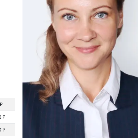
 Р
0 Р
0 Р