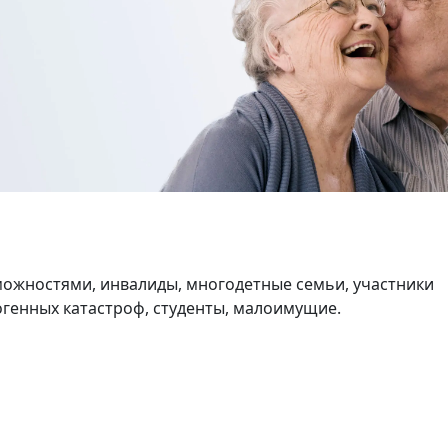
ина Роща
2 комнат
нат
47 кв.м.
.м.
ожностями, инвалиды, многодетные семьи, участники
генных катастроф, студенты, малоимущие.