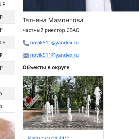
0 Р
 Р
Татьяна Мамонтова
 Р
частный риелтор
СВАО
0 Р
novik911@yandex.ru
novik911@yandex.ru
 Р
Объекты в округе
 Р
Дежнёва
11 30
о
о
Изумрудная 44/2