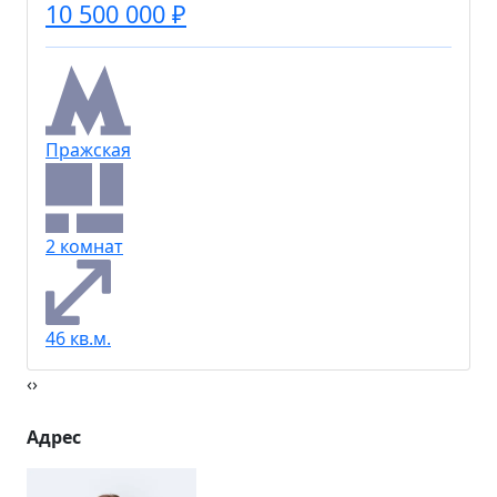
10 500 000 ₽
Пражская
2 комнат
46 кв.м.
‹
›
Адрес