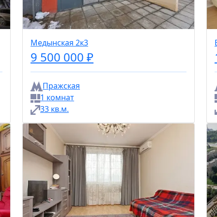
Медынская 2к3
9 500 000 ₽
Пражская
1 комнат
33 кв.м.