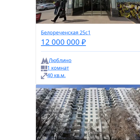
Белореченская 25с1
12 000 000 ₽
Люблино
1 комнат
40 кв.м.