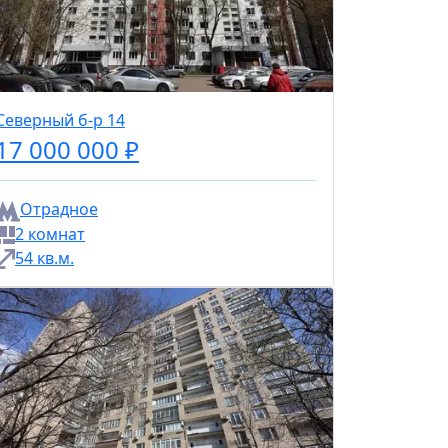
Северный б-р 14
17 000 000 ₽
Отрадное
2 комнат
54 кв.м.