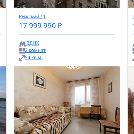
Рижский 11
17 999 990 ₽
ВДНХ
2 комнат
54 кв.м.