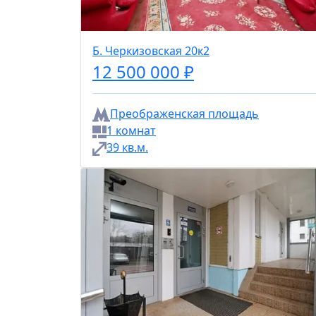
Б. Черкизовская 20к2
12 500 000 ₽
Преображенская площадь
1 комнат
39 кв.м.