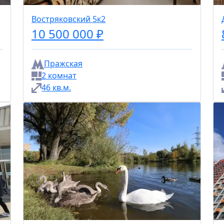
Востряковский 5к2
10 500 000 ₽
Пражская
2 комнат
46 кв.м.