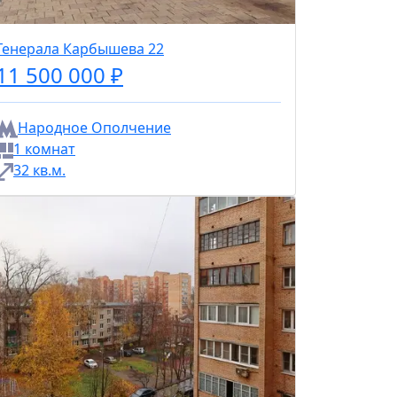
Генерала Карбышева 22
11 500 000 ₽
Народное Ополчение
1 комнат
32 кв.м.