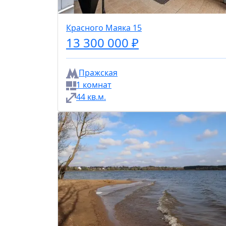
Красного Маяка 15
13 300 000 ₽
Пражская
1 комнат
44 кв.м.