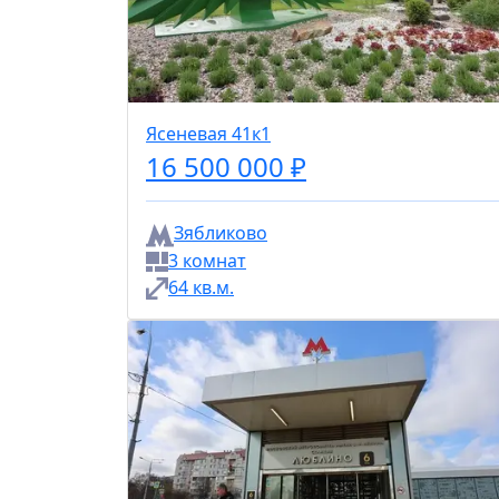
Ясеневая 41к1
16 500 000 ₽
Зябликово
3 комнат
64 кв.м.