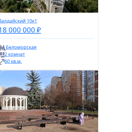
Валдайский 10к1
18 000 000 ₽
Беломорская
2 комнат
60 кв.м.