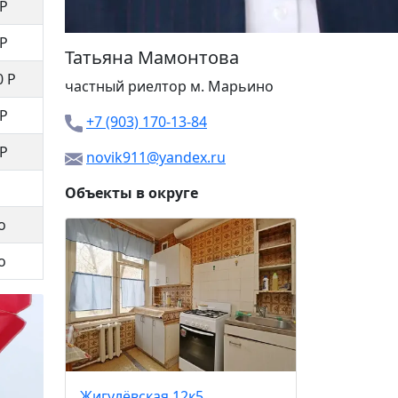
 Р
 Р
Татьяна Мамонтова
0 Р
частный риелтор м.
Марьино
 Р
+7 (903) 170-13-84
 Р
novik911@yandex.ru
Объекты в округе
о
Хлобыст
о
8 500
Жигулёвская 12к5