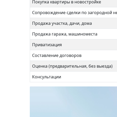
Покупка квартиры в новостройке
Сопровождение сделки по загородной 
Продажа участка, дачи, дома
Продажа гаража, машиноместа
Приватизация
Составление договоров
Оценка (предварительная, без выезда)
Совхозная 4к4
Нали
Консультации
12 500 000 ₽
15 
Лефо