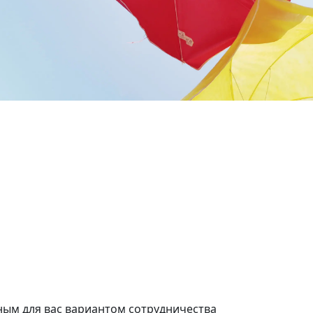
2 комнат
нат
45 кв.м.
.м.
ым для вас вариантом сотрудничества