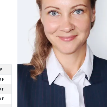
 Р
0 Р
0 Р
0 Р