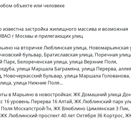
любом объекте или человеке
о известна застройка жилищного массива и возможная
ЮВАО г Москвы и прилегающих улиц
арьино на вторичке Люблинская улица, Новомарьинская 
чковский бульвар, Братиславская улица, Поречная улиц
 Парк, Белореченская улица, улица Верхние Поля,
едуба, улица Маршала Баграмяна, улица Перерва, алле
д, Новочеркасский бульвар, улица Маршала Голованова,
лица, улица Нижние Поля...
енты в Марьино в новостройках: ЖК Домашний улица До
кс 16 уровень Перерва 16 Алтай, ЖК Люблинский парк ул
 Поля Москапстрой-Тн, ЖК Влюблино Цимлянская 3 Пик,
ЖК Люблинский проспект 40 лет Октября 36 Кортрос, ЖК