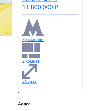
11 800 000 ₽
Рязанск
1 комна
20%
Кузьминки
Социальная скидка
41 кв.м.
Пенсионеры, люди с ограниченными возможно
2 комнат
военных конфликтов и ликвидаторы техногенн
Использовать скидку
45 кв.м.
‹
›
Адрес