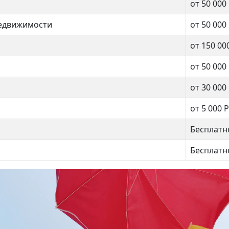
от 50 000
недвижимости
от 50 000
от 150 00
от 50 000
от 30 000
от 5 000 Р
Бесплатн
чная 5
Юных Ленинцев 113к4
Бесплатн
999 990 ₽
9 200 000 ₽
Кузьминки
ртово