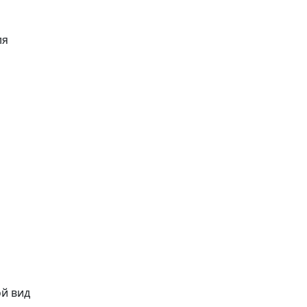
ля
ой вид