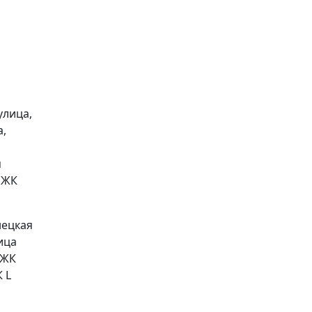
улица,
а,
я
 ЖК
нецкая
ица
 ЖК
 L