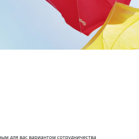
Кузьминки
ртово
2 комнат
нат
45 кв.м.
.м.
ым для вас вариантом сотрудничества