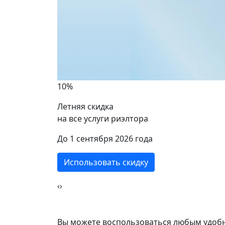
Лефо
Братиславская
2 ком
2 комнат
10%
58 кв
53 кв.м.
Летняя скидка
на все услуги риэлтора
ики
До 1 сентября 2026 года
Использовать скидку
‹
›
Вы можете воспользоваться любым удобн