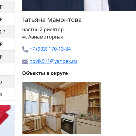
 Р
Татьяна Мамонтова
 Р
частный риелтор
0 Р
м.
Авиамоторная
 Р
+7 (903) 170-13-84
 Р
novik911@yandex.ru
Объекты в округе
о
Хлобыст
о
8 500