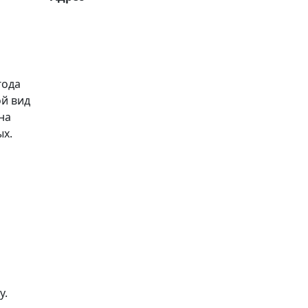
года
ой вид
на
ых.
у.