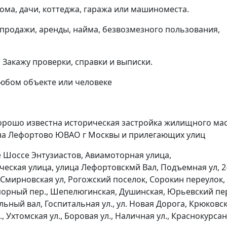
ома, дачи, коттеджа, гаража или машиноместа.
продажи, аренды, найма, безвозмезного пользования,
Закажу проверки, справки и выписки.
любом объекте или человеке
хорошо известна историческая застройка жилищного ма
на Лефортово ЮВАО г Москвы и прилегающих улиц
е Шоссе Энтузиастов, Авиамоторная улица,
ческая улица, улица Лефортовскмй Вал, Подъемная ул, 2
 Смирновская ул, Рогожский поселок, Сорокин переулок,
порный пер., Шепелюгинская, Душинская, Юрьевский пер
альный вал, Госпитальная ул., ул. Новая Дорога, Крюковс
, Ухтомская ул., Боровая ул., Наличная ул., Краснокурса