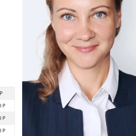
 Р
0 Р
0 Р
0 Р