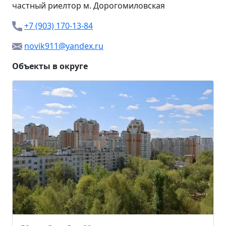
частный риелтор м.
Дорогомиловская
+7 (903) 170-13-84
novik911@yandex.ru
Объекты в округе