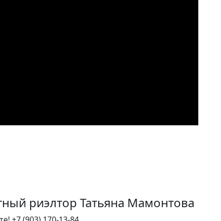
тный риэлтор Татьяна Мамонтова
те!
+7 (903) 170-13-84