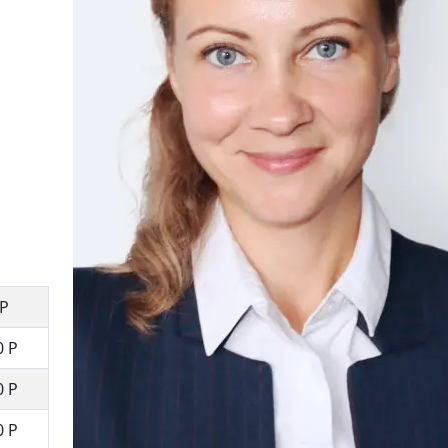
 Р
0 Р
0 Р
0 Р