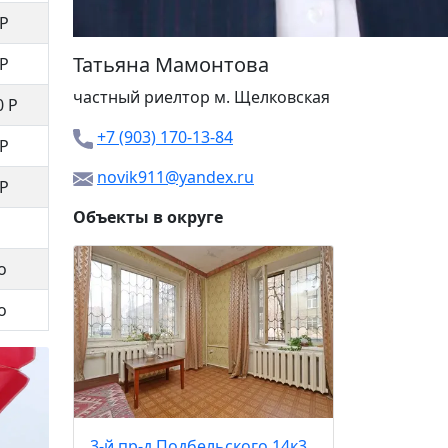
 Р
Татьяна Мамонтова
 Р
частный риелтор м.
Щелковская
0 Р
+7 (903) 170-13-84
 Р
novik911@yandex.ru
 Р
Объекты в округе
о
Хабаров
8 900
о
Щёлков
3-й пр-д Подбельского 14к3