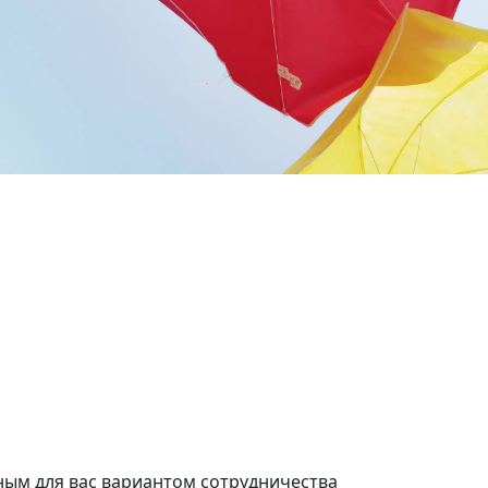
омайская
Бульвар Рокоссовского
нат
2 комнат
.м.
44 кв.м.
ым для вас вариантом сотрудничества