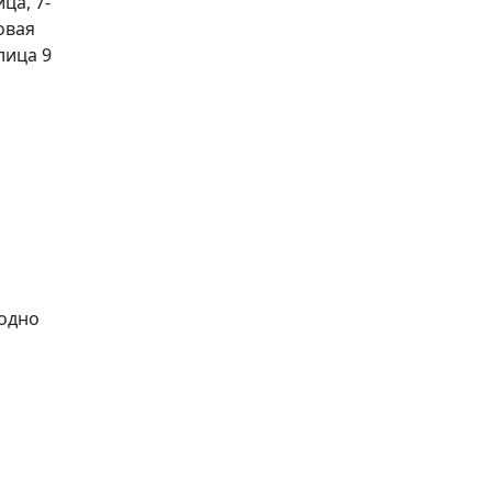
ца, 7-
овая
лица 9
годно