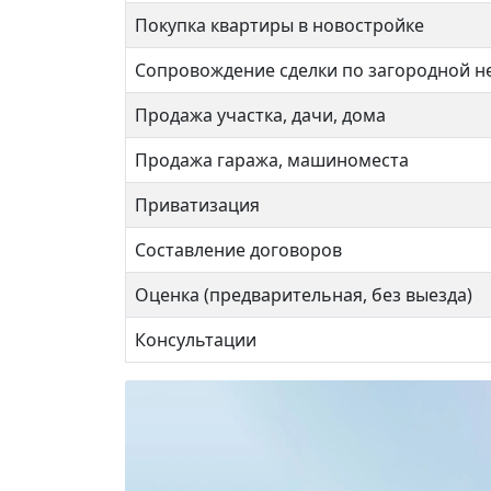
Покупка квартиры в новостройке
Сопровождение сделки по загородной 
Продажа участка, дачи, дома
Продажа гаража, машиноместа
Приватизация
Составление договоров
Оценка (предварительная, без выезда)
1-я Владимирская 18к1
Перв
13 000 000 ₽
9 9
Консультации
Перово