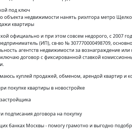
кой под ключ
го объекта недвижимости нанять риэлтора метро Щелко
одажи квартиры
кой официально и при этом совсем недорого, с 2007 го
едприниматель (ИП), св-во № 307770000498709, основн
ельность агентств недвижимости за вознаграждение или 
заключаю договор с фиксированной ставкой комиссионн
и.
маюсь куплей продажей, обменом, арендой квартир и к
и покупке квартиры в новостройке
 застройщика
и подписания договора на покупку
щих банках Москвы - помогу грамотно и выгодно подоб