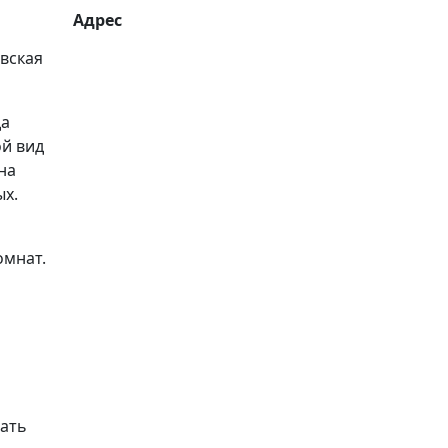
Адрес
вская
да
ой вид
на
ых.
омнат.
рать