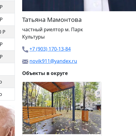
 Р
Татьяна Мамонтова
 Р
частный риелтор м.
Парк
0 Р
Культуры
 Р
+7 (903) 170-13-84
 Р
novik911@yandex.ru
Объекты в округе
о
Пречист
о
39 99