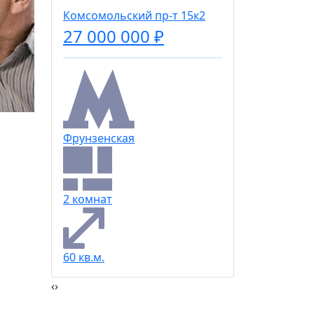
Комсомольский пр-т 15к2
Парк Ку
27 000 000 ₽
2 комна
10%
Фрунзенская
54 кв.м.
Летняя скидка
на все услуги риэлтора
До 1 сентября 2026 года
2 комнат
Использовать скидку
60 кв.м.
‹
›