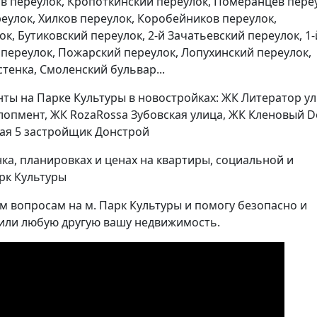
в переулок, Кропоткинский переулок, Померанцев пере
еулок, Хилков переулок, Коробейников переулок,
, Бутиковский переулок, 2-й Зачатьевский переулок, 1-
 переулок, Пожарский переулок, Лопухинский переулок,
тенка, Смоленский бульвар...
нты на Парке Культуры в новостройках: ЖК Литератор у
елопмент, ЖК RozaRossa Зубовская улица, ЖК Кленовый 
ая 5 застройщик Донстрой
а, планировках и ценах на квартиры, социальной и
рк Культуры
 вопросам на м. Парк Культуры и помогу безопасно и
у или любую другую вашу недвижимость.