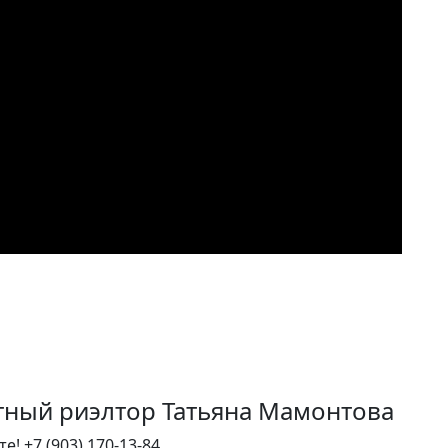
тный риэлтор Татьяна Мамонтова
те!
+7 (903) 170-13-84