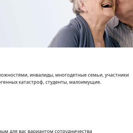
Деловой центр
ный Ворота
2 комнат
нат
64 кв.м.
.м.
ожностями, инвалиды, многодетные семьи, участники
генных катастроф, студенты, малоимущие.
ым для вас вариантом сотрудничества