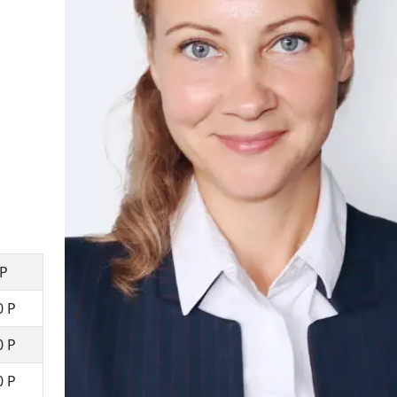
 Р
0 Р
0 Р
0 Р