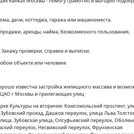
щих банках Москвы - помогу грамотно и выгодно подоб
ома, дачи, коттеджа, гаража или машиноместа.
продажи, аренды, найма, безвозмезного пользования,
Закажу проверки, справки и выписки.
любом объекте или человеке
хорошо известна застройка жилищного массива и возмо
 ЦАО г Москвы и прилегающих улиц
арке Культуры на вторичке: Комсомольский проспект, ул
Зубовский проезд, Дашков переулок, улица Льва Толстог
лица, Зубовская улица, Олсуфьевский переулок, Оболен
вский переулок, Несвижский переулок, Фрунзенская