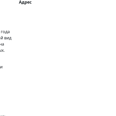
Адрес
 года
ой вид
на
ых.
 и