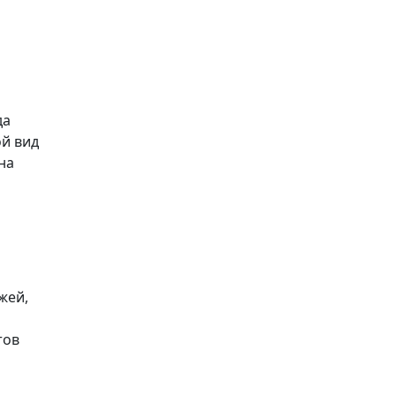
да
ой вид
на
жей,
тов