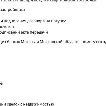
всех этапах при покупке квартиры в новостройке
 застройщика
и подписания договора на покупку
асчетов
одписании акта передачи
их банках Москвы и Московской области - помогу выго
ой
ции сделок с недвижимостью