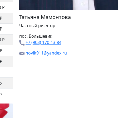
0 Р
Татьяна Мамонтова
 Р
Частный риэлтор
 Р
пос. Большевик
0 Р
+7 (903) 170-13-84
 Р
novik911@yandex.ru
 Р
о
о