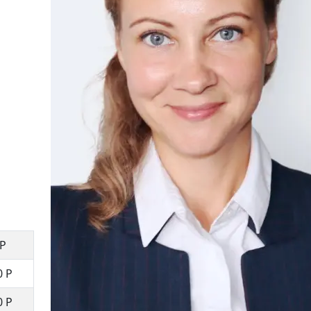
 Р
0 Р
0 Р