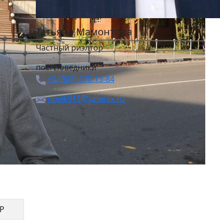
Татьяна Мамонтова
Частный риэлтор
пос. Поведники
+7 (903) 170-13-84
novik911@yandex.ru
 Р