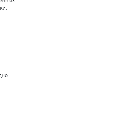
венных
ки.
дно