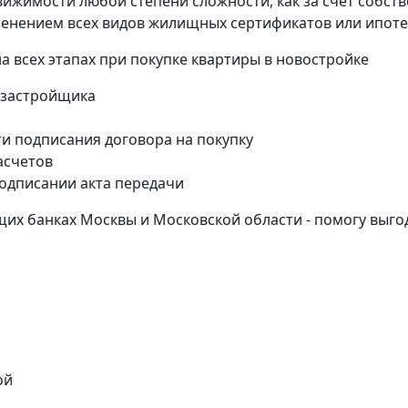
вижимости любой степени сложности, как за счет собст
именением всех видов жилищных сертификатов или ипоте
всех этапах при покупке квартиры в новостройке
 застройщика
и подписания договора на покупку
асчетов
одписании акта передачи
их банках Москвы и Московской области - помогу выго
ой