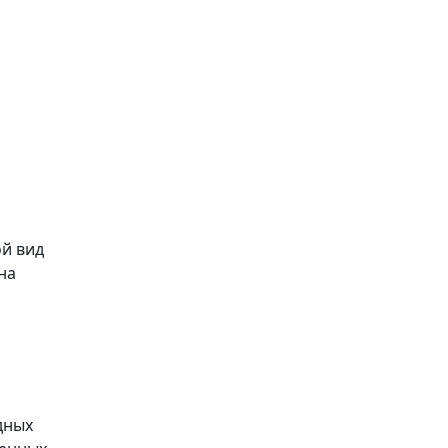
ой вид
на
дных