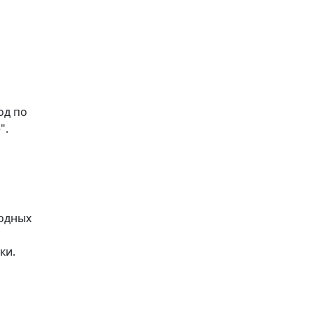
од по
".
родных
ки.