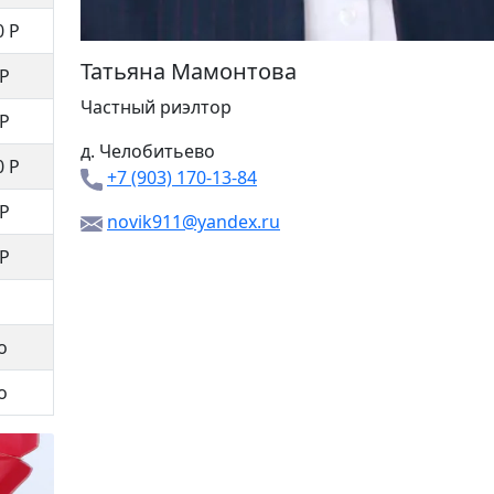
0 Р
Татьяна Мамонтова
 Р
Частный риэлтор
 Р
д. Челобитьево
0 Р
+7 (903) 170-13-84
 Р
novik911@yandex.ru
 Р
о
о