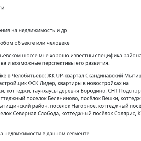
ти
ния на недвижимость и др
любом объекте или человеке
тьевском шоссе мне хорошо известны специфика района
ва и возможные перспективы его развития.
йке в Челобитьево: ЖК UP-квартал Скандинавский Мыти
астройщик ФСК Лидер, квартиры в новостройках на
и, коттеджи, таунхаусы деревня Бородино, СНТ Подспор
оттеджный поселок Беляниново, посёлок Вёшки, коттед
Мытищинский район, посёлок Нагорное, коттеджный пос
елок Северная Слобода, коттеджный посёлок Солярис, 
а недвижимости в данном сегменте.