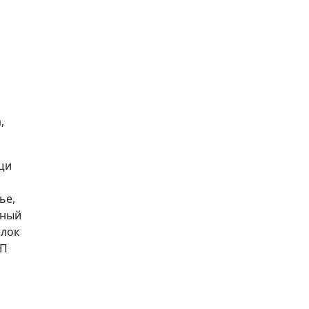
,
щи
ье,
жный
ёлок
КП