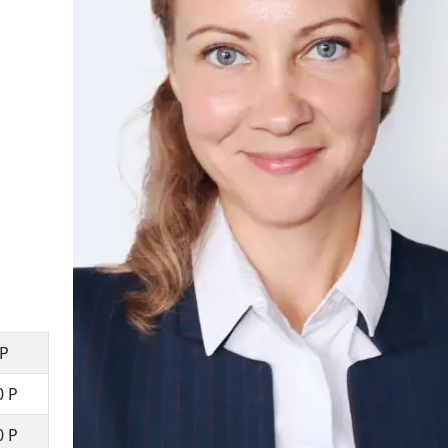
 Р
0 Р
0 Р