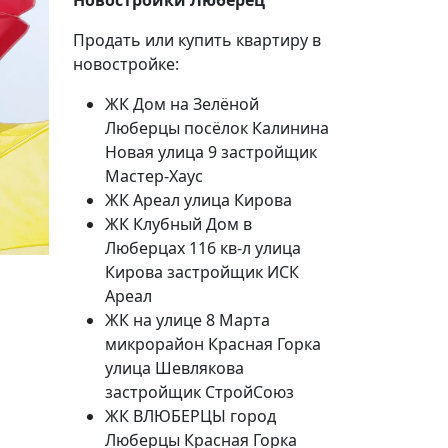
Продать или купить квартиру в
новостройке:
ЖК Дом на Зелёной
Люберцы посёлок Калинина
Новая улица 9 застройщик
Мастер-Хаус
ЖК Ареал улица Кирова
ЖК Клубный Дом в
Люберцах 116 кв-л улица
20%
Кирова застройщик ИСК
Ареал
Социальная скидка
ЖК на улице 8 Марта
микрорайон Красная Горка
Пенсионеры, люди с ограниченными возможно
улица Шевлякова
военных конфликтов и ликвидаторы техногенн
застройщик СтройСоюз
ЖК ВЛЮБЕРЦЫ город
Использовать скидку
Люберцы Красная Горка