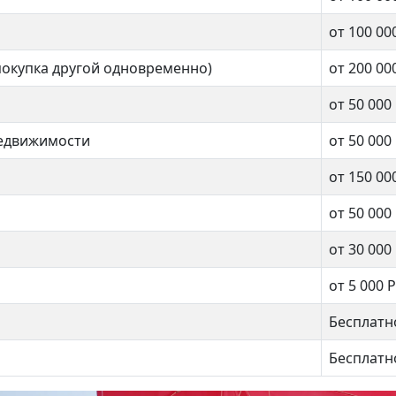
Котельники
цы, Гагарина 24к2
от 100 00
00 000 ₽
покупка другой одновременно)
от 200 00
3 комнат
от 50 000
недвижимости
от 50 000
84 кв.м.
асовка
от 150 00
от 50 000
нат
от 30 000
от 5 000 Р
.м.
Бесплатн
Бесплатн