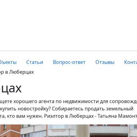
бъекты
Статьи
Вопрос-ответ
Отзывы
Конт
ор в Люберцах
рцах
ищете хорошего агента по недвижимости для сопровож
 купить новостройку? Собираетесь продать земельный
та, кто вам нужен. Риэлтор в Люберцах - Татьяна Мамон