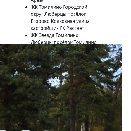
ЖК Томилино Городской
округ Люберцы посёлок
Егорово Колхозная улица
застройщик ГК Рассвет
ЖК Звезда Томилино
Люберцы посёлок Томилино
улица гаршина застрощик
Вторая Ипотечная компания
ЖК Красково посёлок
Красково улица Карла
Маркса застройщик
Монолит
ЖК Красково-Олимпийский
Люберцы посёлок Красково
улица колхозная застрощик
Алина
ЖК Цветной бульвар
Люберцы Красково улица