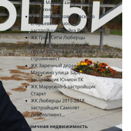
Карла Маркса застройщик
МД Техника
ЖК Новокрасково Красково
Егорьевское шоссе
застройщик Тройка Рэд
ЖК Грин Сити Люберцы
посёлок Коренево улица
Лорха застройщик Держава
стройинвест
ЖК Заречный деревня
Марусино улица Заречная
застройщик Юнион ТК
ЖК Марусино-5 застройщик
Старкт
ЖК Люберцы 2015-2018
застройщик Самолёт
Девелопмент...
Вторичная недвижимость